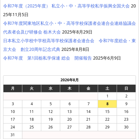
令和7年度（2025年度） 私立小・中・高等学校私学振興全国大会
20
25年11月5日
令和7年度関東地区私立小・中・高等学校保護者会連合会連絡協議会
代表者会及び研修会 栃木大会
2025年8月29日
日本私立小学校中学校高等学校保護者会連合会 令和7年度総会・東
京大会 創立20周年記念式典
2025年8月8日
令和7年度 第1回栃私学保連 総会 開催報告
2025年6月9日
2026年8月
月
火
水
木
金
土
日
1
2
3
4
5
6
7
8
9
10
11
12
13
14
15
16
17
18
19
20
21
22
23
24
25
26
27
28
29
30
31