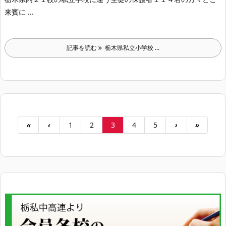
来賓に ...
記事を読む
栃木県私立小学校 ...
«
‹
1
2
3
4
5
›
»