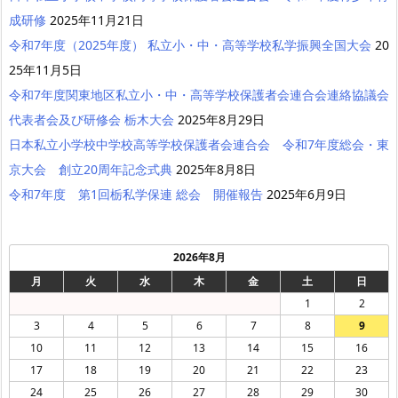
成研修
2025年11月21日
令和7年度（2025年度） 私立小・中・高等学校私学振興全国大会
20
25年11月5日
令和7年度関東地区私立小・中・高等学校保護者会連合会連絡協議会
代表者会及び研修会 栃木大会
2025年8月29日
日本私立小学校中学校高等学校保護者会連合会 令和7年度総会・東
京大会 創立20周年記念式典
2025年8月8日
令和7年度 第1回栃私学保連 総会 開催報告
2025年6月9日
2026年8月
月
火
水
木
金
土
日
1
2
3
4
5
6
7
8
9
10
11
12
13
14
15
16
17
18
19
20
21
22
23
24
25
26
27
28
29
30