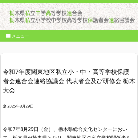
メニュー
令和7年度関東地区私立小・中・高等学校保護
者会連合会連絡協議会 代表者会及び研修会 栃木
大会
2025年8月29日
令和
7
年
8
月
29
日（金）、栃木県総合文化センターにおい
て、栃木県が幹事県となり、関東地区の私立学校関係者を