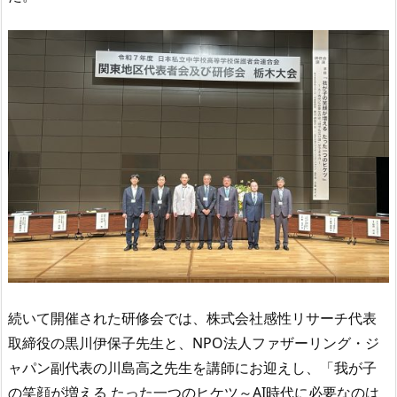
続いて開催された研修会では、株式会社感性リサーチ代表
取締役の黒川伊保子先生と、
NPO
法人ファザーリング・ジ
ャパン副代表の川島高之先生を講師にお迎えし、「我が子
の笑顔が増える たった一つのヒケツ～
AI
時代に必要なのは