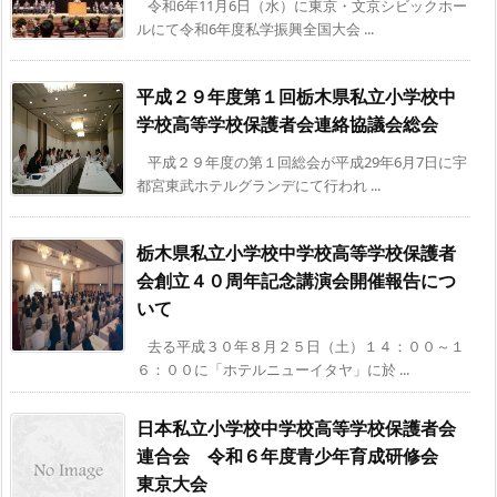
令和6年11月6日（水）に東京・文京シビックホー
ルにて令和6年度私学振興全国大会 ...
平成２９年度第１回栃木県私立小学校中
学校高等学校保護者会連絡協議会総会
平成２９年度の第１回総会が平成29年6月7日に宇
都宮東武ホテルグランデにて行われ ...
栃木県私立小学校中学校高等学校保護者
会創立４０周年記念講演会開催報告につ
いて
去る平成３０年８月２５日（土）１４：００～１
６：００に「ホテルニューイタヤ」に於 ...
日本私立小学校中学校高等学校保護者会
連合会 令和６年度青少年育成研修会
東京大会