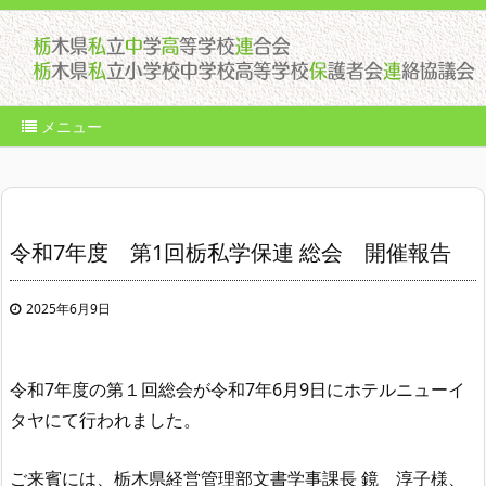
メニュー
令和7年度 第1回栃私学保連 総会 開催報告
2025年6月9日
令和
7
年度の第１回総会が令和
7
年
6
月
9
日にホテルニューイ
タヤにて行われました。
ご来賓には、栃木県経営管理部文書学事課長 鏡 淳子様、