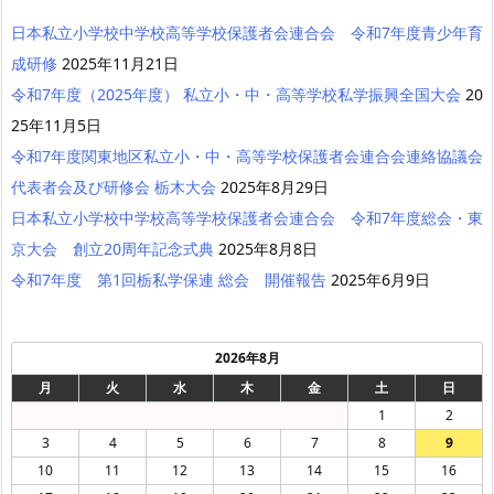
日本私立小学校中学校高等学校保護者会連合会 令和7年度青少年育
成研修
2025年11月21日
令和7年度（2025年度） 私立小・中・高等学校私学振興全国大会
20
25年11月5日
令和7年度関東地区私立小・中・高等学校保護者会連合会連絡協議会
代表者会及び研修会 栃木大会
2025年8月29日
日本私立小学校中学校高等学校保護者会連合会 令和7年度総会・東
京大会 創立20周年記念式典
2025年8月8日
令和7年度 第1回栃私学保連 総会 開催報告
2025年6月9日
2026年8月
月
火
水
木
金
土
日
1
2
3
4
5
6
7
8
9
10
11
12
13
14
15
16