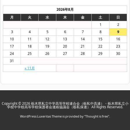
2026年8月
月
火
水
木
金
土
日
1
2
3
4
5
6
7
8
9
10
11
12
13
14
15
16
17
18
19
20
21
22
23
24
25
26
27
28
29
30
31
« 11月
Copyright ©
2026
栃木県私立中学高等学校連合会（栃私中高連）・栃木県私立小
学校中学校高等学校保護者会連絡協議会（栃私保連）
All Rights Reserved.
WordPress Luxeritas Theme is provided by "
Thought is free
".