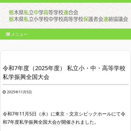
メニュー
令和7年度（2025年度） 私立小・中・高等学校
私学振興全国大会
2025年11月5日
令和
7
年
11
月
5
日（水）に東京・文京シビックホールにて令
和
7
年度私学振興全国大会が開催されました。