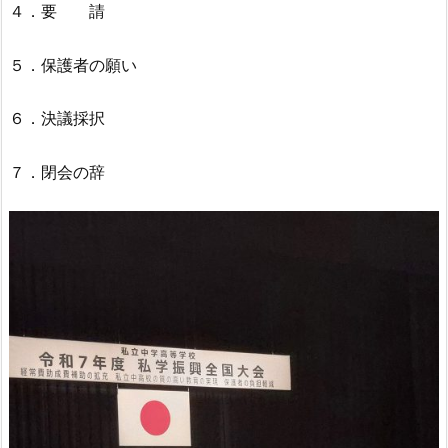
４．要 請
５．保護者の願い
６．決議採択
７．閉会の辞