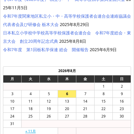
25年11月5日
令和7年度関東地区私立小・中・高等学校保護者会連合会連絡協議会
代表者会及び研修会 栃木大会
2025年8月29日
日本私立小学校中学校高等学校保護者会連合会 令和7年度総会・東
京大会 創立20周年記念式典
2025年8月8日
令和7年度 第1回栃私学保連 総会 開催報告
2025年6月9日
2026年8月
月
火
水
木
金
土
日
1
2
3
4
5
6
7
8
9
10
11
12
13
14
15
16
17
18
19
20
21
22
23
24
25
26
27
28
29
30
31
« 11月