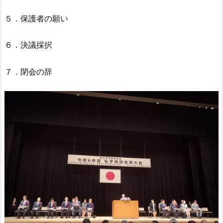
５．保護者の願い
６．決議採択
７．閉会の辞