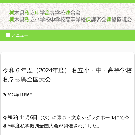
メニュー
令和６年度（2024年度） 私立小・中・高等学校
私学振興全国大会
2024年11月6日
令和
6
年
11
月
6
日（水）に東京・文京シビックホールにて令
和
6
年度私学振興全国大会が開催されました。