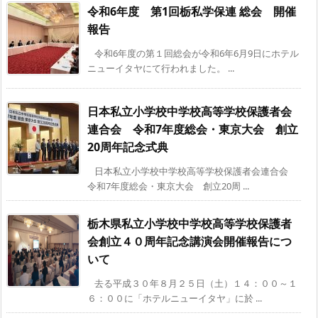
令和6年度 第1回栃私学保連 総会 開催
報告
令和6年度の第１回総会が令和6年6月9日にホテル
ニューイタヤにて行われました。 ...
日本私立小学校中学校高等学校保護者会
連合会 令和7年度総会・東京大会 創立
20周年記念式典
日本私立小学校中学校高等学校保護者会連合会
令和7年度総会・東京大会 創立20周 ...
栃木県私立小学校中学校高等学校保護者
会創立４０周年記念講演会開催報告につ
いて
去る平成３０年８月２５日（土）１４：００～１
６：００に「ホテルニューイタヤ」に於 ...