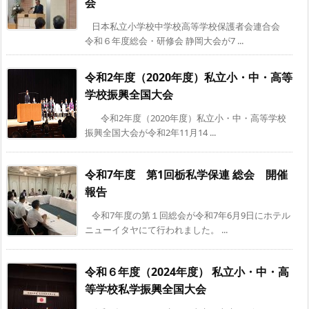
会
日本私立小学校中学校高等学校保護者会連合会
令和６年度総会・研修会 静岡大会が7 ...
令和2年度（2020年度）私立小・中・高等
学校振興全国大会
令和2年度（2020年度）私立小・中・高等学校
振興全国大会が令和2年11月14 ...
令和7年度 第1回栃私学保連 総会 開催
報告
令和7年度の第１回総会が令和7年6月9日にホテル
ニューイタヤにて行われました。 ...
令和６年度（2024年度） 私立小・中・高
等学校私学振興全国大会