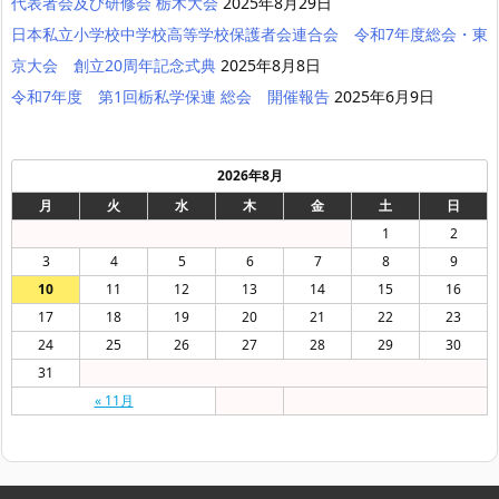
代表者会及び研修会 栃木大会
2025年8月29日
日本私立小学校中学校高等学校保護者会連合会 令和7年度総会・東
京大会 創立20周年記念式典
2025年8月8日
令和7年度 第1回栃私学保連 総会 開催報告
2025年6月9日
2026年8月
月
火
水
木
金
土
日
1
2
3
4
5
6
7
8
9
10
11
12
13
14
15
16
17
18
19
20
21
22
23
24
25
26
27
28
29
30
31
« 11月