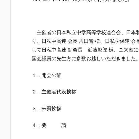
主催者の日本私立中学高等学校連合会、日本私
り、日私中高連 会長 吉田晋 様、日私学保連 
して日私中高連 副会長 近藤彰郎 様、ご来賓に
国会議員の先生方に多数お越しいただきました
１．開会の辞
２．主催者代表挨拶
３．来賓挨拶
４．要 請