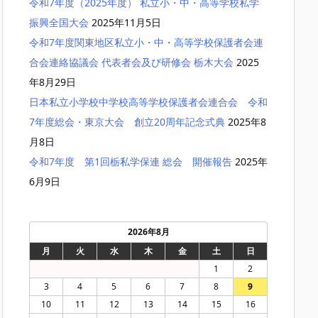
令和7年度（2025年度） 私立小・中・高等学校私学
振興全国大会
2025年11月5日
令和7年度関東地区私立小・中・高等学校保護者会連
合会連絡協議会 代表者会及び研修会 栃木大会
2025
年8月29日
日本私立小学校中学校高等学校保護者会連合会 令和
7年度総会・東京大会 創立20周年記念式典
2025年8
月8日
令和7年度 第1回栃私学保連 総会 開催報告
2025年
6月9日
2026年8月
月
火
水
木
金
土
日
1
2
3
4
5
6
7
8
9
10
11
12
13
14
15
16