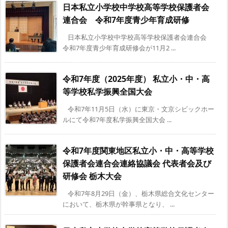
日本私立小学校中学校高等学校保護者会
連合会 令和7年度青少年育成研修
日本私立小学校中学校高等学校保護者会連合会
令和7年度青少年育成研修会が11月2 ...
令和7年度（2025年度） 私立小・中・高
等学校私学振興全国大会
令和7年11月5日（水）に東京・文京シビックホー
ルにて令和7年度私学振興全国大会 ...
令和7年度関東地区私立小・中・高等学校
保護者会連合会連絡協議会 代表者会及び
研修会 栃木大会
令和7年8月29日（金）、栃木県総合文化センター
において、栃木県が幹事県となり、 ...