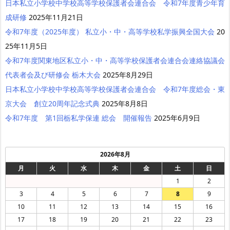
日本私立小学校中学校高等学校保護者会連合会 令和7年度青少年育
成研修
2025年11月21日
令和7年度（2025年度） 私立小・中・高等学校私学振興全国大会
20
25年11月5日
令和7年度関東地区私立小・中・高等学校保護者会連合会連絡協議会
代表者会及び研修会 栃木大会
2025年8月29日
日本私立小学校中学校高等学校保護者会連合会 令和7年度総会・東
京大会 創立20周年記念式典
2025年8月8日
令和7年度 第1回栃私学保連 総会 開催報告
2025年6月9日
2026年8月
月
火
水
木
金
土
日
1
2
3
4
5
6
7
8
9
10
11
12
13
14
15
16
17
18
19
20
21
22
23