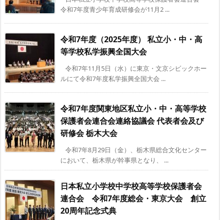
令和7年度青少年育成研修会が11月2 ...
令和7年度（2025年度） 私立小・中・高
等学校私学振興全国大会
令和7年11月5日（水）に東京・文京シビックホー
ルにて令和7年度私学振興全国大会 ...
令和7年度関東地区私立小・中・高等学校
保護者会連合会連絡協議会 代表者会及び
研修会 栃木大会
令和7年8月29日（金）、栃木県総合文化センター
において、栃木県が幹事県となり、 ...
日本私立小学校中学校高等学校保護者会
連合会 令和7年度総会・東京大会 創立
20周年記念式典