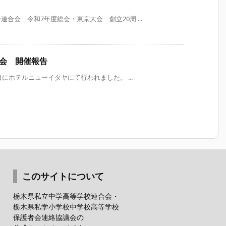
合会 令和7年度総会・東京大会 創立20周 ...
総会 開催報告
にホテルニューイタヤにて行われました。 ...
このサイトについて
栃木県私立中学高等学校連合会・
栃木県私学小学校中学校高等学校
保護者会連絡協議会の