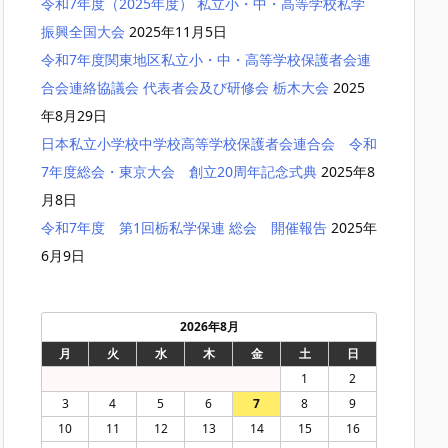
令和7年度（2025年度） 私立小・中・高等学校私学
振興全国大会
2025年11月5日
令和7年度関東地区私立小・中・高等学校保護者会連
合会連絡協議会 代表者会及び研修会 栃木大会
2025
年8月29日
日本私立小学校中学校高等学校保護者会連合会 令和
7年度総会・東京大会 創立20周年記念式典
2025年8
月8日
令和7年度 第1回栃私学保連 総会 開催報告
2025年
6月9日
2026年8月
月
火
水
木
金
土
日
1
2
3
4
5
6
7
8
9
10
11
12
13
14
15
16