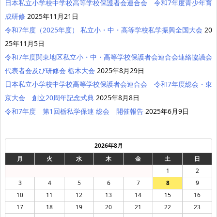
日本私立小学校中学校高等学校保護者会連合会 令和7年度青少年育
成研修
2025年11月21日
令和7年度（2025年度） 私立小・中・高等学校私学振興全国大会
20
25年11月5日
令和7年度関東地区私立小・中・高等学校保護者会連合会連絡協議会
代表者会及び研修会 栃木大会
2025年8月29日
日本私立小学校中学校高等学校保護者会連合会 令和7年度総会・東
京大会 創立20周年記念式典
2025年8月8日
令和7年度 第1回栃私学保連 総会 開催報告
2025年6月9日
2026年8月
月
火
水
木
金
土
日
1
2
3
4
5
6
7
8
9
10
11
12
13
14
15
16
17
18
19
20
21
22
23