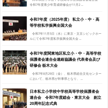
令和7年度青少年育成研修会が11月2 ...
令和7年度（2025年度） 私立小・中・高
等学校私学振興全国大会
令和7年11月5日（水）に東京・文京シビックホー
ルにて令和7年度私学振興全国大会 ...
令和7年度関東地区私立小・中・高等学校
保護者会連合会連絡協議会 代表者会及び
研修会 栃木大会
令和7年8月29日（金）、栃木県総合文化センター
において、栃木県が幹事県となり、 ...
日本私立小学校中学校高等学校保護者会
連合会 令和7年度総会・東京大会 創立
20周年記念式典