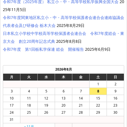
令和7年度（2025年度） 私立小・中・高等学校私学振興全国大会
20
25年11月5日
令和7年度関東地区私立小・中・高等学校保護者会連合会連絡協議会
代表者会及び研修会 栃木大会
2025年8月29日
日本私立小学校中学校高等学校保護者会連合会 令和7年度総会・東
京大会 創立20周年記念式典
2025年8月8日
令和7年度 第1回栃私学保連 総会 開催報告
2025年6月9日
2026年8月
月
火
水
木
金
土
日
1
2
3
4
5
6
7
8
9
10
11
12
13
14
15
16
17
18
19
20
21
22
23
24
25
26
27
28
29
30
31
« 11月