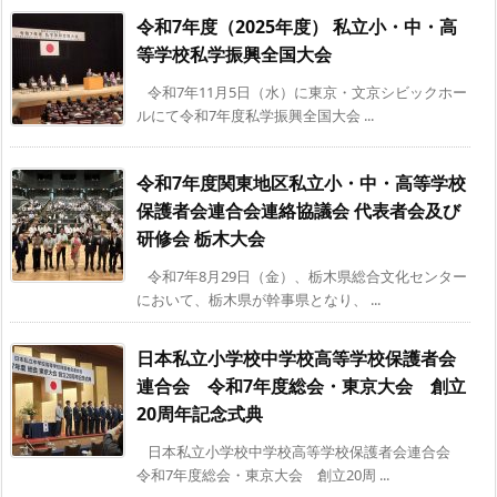
令和7年度（2025年度） 私立小・中・高
等学校私学振興全国大会
令和7年11月5日（水）に東京・文京シビックホー
ルにて令和7年度私学振興全国大会 ...
令和7年度関東地区私立小・中・高等学校
保護者会連合会連絡協議会 代表者会及び
研修会 栃木大会
令和7年8月29日（金）、栃木県総合文化センター
において、栃木県が幹事県となり、 ...
日本私立小学校中学校高等学校保護者会
連合会 令和7年度総会・東京大会 創立
20周年記念式典
日本私立小学校中学校高等学校保護者会連合会
令和7年度総会・東京大会 創立20周 ...